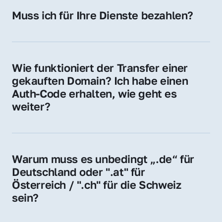
Hosting-Anbieter) fallen geringe laufende 
Muss ich für Ihre Dienste bezahlen?
Gebühren an. Diese bewegen sich für .de 
Nein, bei uns zahlen Sie nur den Kaufpreis 
Domains bei ca. 5€ / Jahr
der Domain – ohne zusätzliche Vermittlungs- 
oder Servicegebühren.
Wie funktioniert der Transfer einer 
gekauften Domain? Ich habe einen 
Auth-Code erhalten, wie geht es 
weiter?
Mit dem Auth-Code beauftragen Sie Ihren 
Provider, die Domain zu übernehmen. Gerne 
begleiten wir Sie bei diesem einfachen und 
Warum muss es unbedingt „.de“ für 
schnellen Prozess.
Deutschland oder ".at" für 
Österreich / ".ch" für die Schweiz 
sein?
Diese Endungen stehen für regionale 