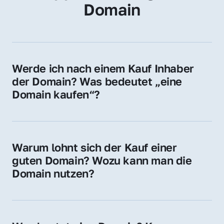
Domain
Werde ich nach einem Kauf Inhaber 
der Domain? Was bedeutet „eine 
Domain kaufen“?
Ja, Sie werden der offizielle Domain-Inhaber. 
Sie erhalten alle Rechte zur Nutzung, 
Verwaltung oder Weiterveräußerung der 
Warum lohnt sich der Kauf einer 
Domain.
guten Domain? Wozu kann man die 
Domain nutzen?
Eine starke Domain steigert Sichtbarkeit, 
Vertrauen und Markenwert. Nutzen Sie sie 
für Ihre Website, Weiterleitung, E-Mail-