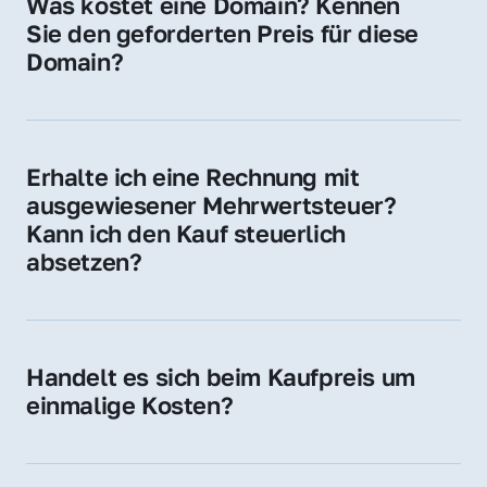
Was kostet eine Domain? Kennen 
Adressen oder als digitale Investition.
Sie den geforderten Preis für diese 
Domain?
Der Preis variiert je nach Domain. Für diese 
Domain liegt ein konkreter Kaufpreis vor – 
kontaktieren Sie uns gerne für ein 
Erhalte ich eine Rechnung mit 
unverbindliches Angebot.
ausgewiesener Mehrwertsteuer? 
Kann ich den Kauf steuerlich 
absetzen?
Ja, Sie erhalten eine Rechnung mit MwSt. 
Für Unternehmen ist der Kauf in der Regel 
steuerlich absetzbar.
Handelt es sich beim Kaufpreis um 
einmalige Kosten?
Ja. Der Kaufpreis ist einmalig. Nur beim 
späteren Betrieb der Domain (z. B. beim 