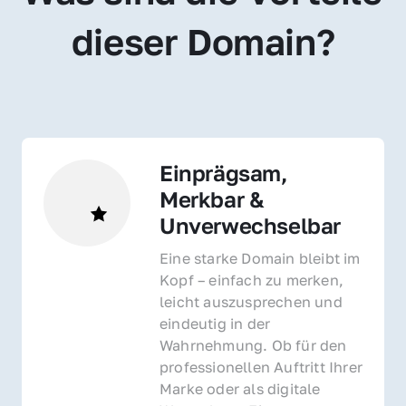
dieser Domain?
Einprägsam, 
Merkbar & 
Unverwechselbar
Eine starke Domain bleibt im 
Kopf – einfach zu merken, 
leicht auszusprechen und 
eindeutig in der 
Wahrnehmung. Ob für den 
professionellen Auftritt Ihrer 
Marke oder als digitale 